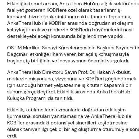
Etkinliğin temel amacı, AnkaTheraHub’ın sağlık sektöründ
faaliyet gösteren KOBİ’lere özel olarak tasarlanmış
kapsamlı hizmet paketini tanıtmaktı. Tanıtım Toplantısı,
AnkaTheraHub ile KOBİ’ler arasında doğrudan etkileşimi
kolaylaştırarak ve merkezin KOBİ’lerin büyümelerini nasıl
destekleyebileceği konusunda bilgilendirme yapıldı.
OSTİM Medikal Sanayi Kümelenmesinin Başkanı Sayın Fati
Dağçınar, etkinliğe ilham veren bir açılış konuşmasıyla
başladı, iş birliğinin ve inovasyonun önemini vurguladı.
AnkaTheraHub Direktörü Sayın Prof. Dr. Hakan Akbulut,
merkezin misyonuna, vizyonuna ve KOBİ’leri güçlendirmek
için sunduğu hizmet yelpazesine ışık tutan kapsamlı bir
sunum gerçekleştirdi. Etkinlik sırasında AnkaTheraHub
Kuluçka Programı da tanıtıldı.
Etkinlik, katılımcıların uzmanlarla doğrudan etkileşim
kurmasına, soruları yanıtlamasına ve AnkaTheraHub ile
KOBİ’ler arasındaki potansiyel sinerjileri keşfetmesine
olanak tanıyan ilgi çekici bir ağ oluşturma oturumuyla son
erdi.