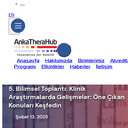
EN
Anasayfa
Hakkımızda
Birimlerimiz
Akredi
Programı
Etkinlikler
Haberler
İletişim
5. Bilimsel Toplantı: Klinik
Araştırmalarda Gelişmeler: Öne Çıkan
Konuları Keşfedin
Şubat 13, 2025