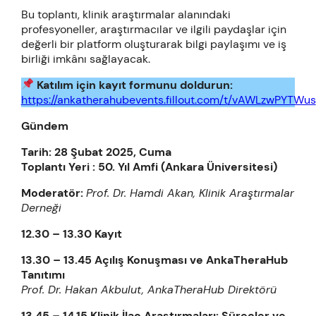
Bu toplantı, klinik araştırmalar alanındaki
profesyoneller, araştırmacılar ve ilgili paydaşlar için
değerli bir platform oluşturarak bilgi paylaşımı ve iş
birliği imkânı sağlayacak.
Katılım için kayıt formunu doldurun:
https://ankatherahubevents.fillout.com/t/vAWLzwPYTWus
Gündem
Tarih: 28 Şubat 2025, Cuma
Toplantı Yeri : 50. Yıl Amfi (Ankara Üniversitesi)
Moderatör:
Prof. Dr. Hamdi Akan, Klinik Araştırmalar
Derneği
12.30 – 13.30 Kayıt
13.30 – 13.45 Açılış Konuşması ve AnkaTheraHub
Tanıtımı
Prof. Dr. Hakan Akbulut, AnkaTheraHub Direktörü
13.45 – 14.15 Klinik İlaç Araştırmaları: Süreçler ve