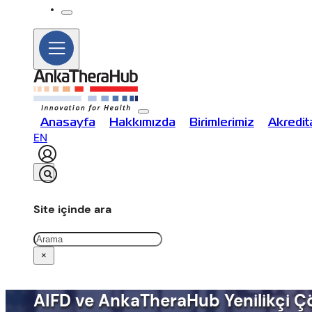
Anasayfa
Hakkımızda
Birimlerimiz
Akredi
EN
Site içinde ara
Ara
×
AIFD ve AnkaTheraHub Yenilikçi Çö