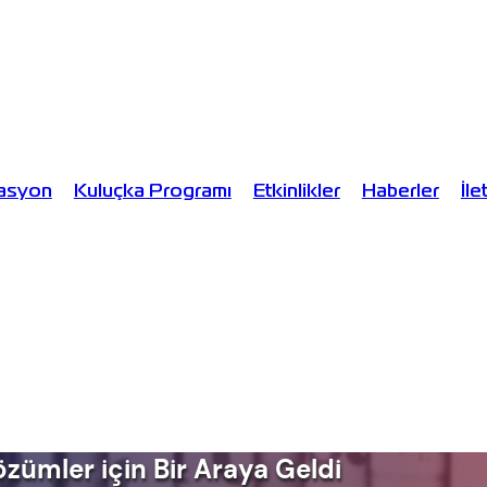
tasyon
Kuluçka Programı
Etkinlikler
Haberler
İle
zümler için Bir Araya Geldi